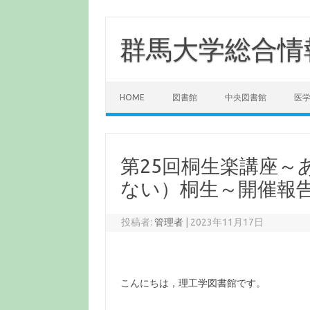
コ
ン
テ
群馬大学総合情
ン
ツ
へ
ス
キ
ッ
HOME
図書館
中央図書館
医
プ
第25回桐生楽講座
ない）桐生～開催報告(1
投稿者:
管理者
|
2023年11月17日
こんにちは，理工学図書館です。