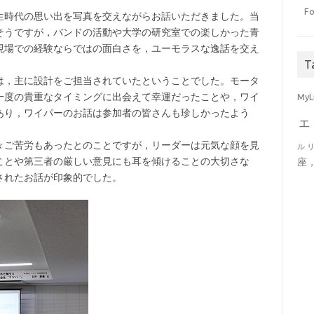
Fo
生時代の思い出を写真を交えながらお話いただきました。当
そうですが，バンドの活動や大学の研究室での楽しかった青
現場での経験ならではの面白さを，ユーモラスな逸話を交え
T
は，主に設計をご担当されていたということでした。モータ
一度の貴重なタイミングに出会えて幸運だったことや，ワイ
MyL
あり，ワイパーのお話は参加者の皆さんも珍しかったよう
ェ
々ご苦労もあったとのことですが，リーダーは元気な顔を見
ル
ことや第三者の厳しい意見にも耳を傾けることの大切さな
座
されたお話が印象的でした。