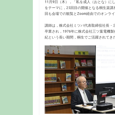
11月9日（木），「私を成人（おとな）に
をテーマに，25回目の開催となる桐生楽
回も会場での観覧とZoom経由でのオンラ
講師は，株式会社ミツバ代表取締役社長・
卒業され，1976年に株式会社三ツ葉電機製
紀という長い期間，桐生でご活躍されてき