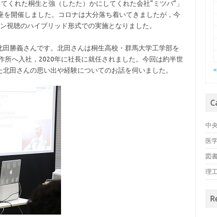
してくれた桐生と強（したた）かにしてくれた会社“ミツバ”」
講座を開催しました。コロナは大分落ち着いてきましたが，今
イン視聴のハイブリッド形式での実施となりました。
北田勝義さんです。北田さんは桐生高校・群馬大学工学部を
作所へ入社，2020年に社長に就任されました。今回は約半世
た北田さんの思い出や経験についてのお話を伺いました。
C
中
医
図
理
R