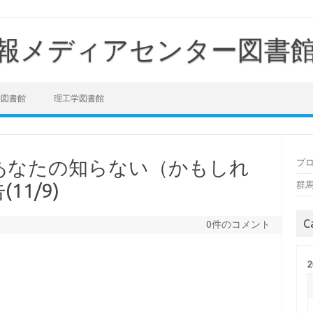
報メディアセンター図書
学図書館
理工学図書館
～あなたの知らない（かもしれ
プ
1/9)
群
C
0件のコメント