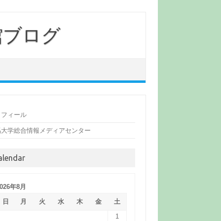
館ブログ
ロフィール
馬大学総合情報メディアセンター
alendar
2026年8月
日
月
火
水
木
金
土
1