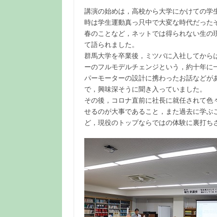
講演の始めは，高校から大学にかけての学
時は学生運動真っ只中で大変な時代だった
春のことなど，ネットでは得られない生の
て語られました。
群馬大学を卒業後，ミツバに入社してから
ーのフルモデルチェンジという，約十年に
パーモーターの設計に携わったお話などが
で，興味深そうに聞き入っていました。
その後，コロナ直前に社長に就任されて色
せるのが大事であること，また過去に学ぶ
ど，現役のトップならではの体験に裏打ち