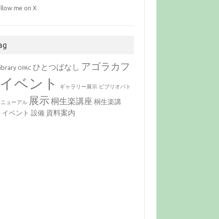
llow me on X
ag
アゴラカフ
ひとつばなし
ibrary
OPAC
イベント
ギャラリー展示
ビブリオバト
展示
桐生楽講座
桐生楽講
リニューアル
資料案内
，イベント
設備