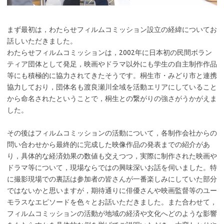
まず最初は，わたらせフィルムコミッション設立の経緯についてお
話しいただきました。
わたらせフィルムコミッションは，2002年に日本初の民間ボラン
ティア団体として発足，映画やドラマ以外にも学生の自主制作作品
等にも積極的に協力されてきたそうです。桐生市・みどり市と連携
協力しており，団体名も渡良瀬川全域を活動エリアにしていること
から命名されたということで，桐生との繋がりの強さがうかがえま
した。
その後はフィルムコミッションの活動について，各制作会社からの
問い合わせから最終的に完成した映像作品の発表までの紹介があ
り，具体的な経済効果の数値も交えつつ，実際に制作された映画や
ドラマ等について，現場ならではの興味深いお話を伺いました。特
に撮影現場での裏話は参加者の皆さんが一番楽しみにしていた部分
ではないかと思いますが，期待通りに俳優さんや映画監督等のユー
モラスなエピソードを色々とお話いただきました。また合わせて，
フィルムコミッションの活動が地域の経済や文化へどのような影響