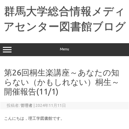
コ
ン
群馬大学総合情報メディ
テ
ン
ツ
へ
アセンター図書館ブログ
ス
キ
ッ
プ
Menu
第26回桐生楽講座～あなたの知
らない（かもしれない）桐生～
開催報告(11/1)
投稿者:
管理者
|
2024年11月11日
こんにちは，理工学図書館です。