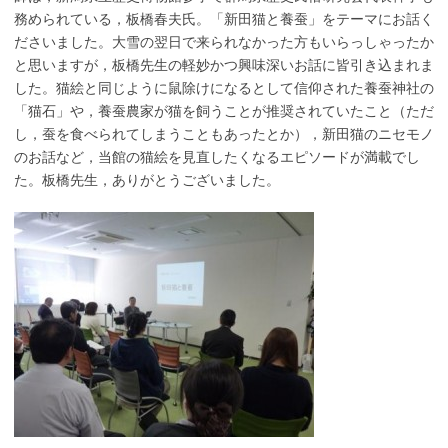
務められている，板橋春夫氏。「新田猫と養蚕」をテーマにお話く
ださいました。大雪の翌日で来られなかった方もいらっしゃったか
と思いますが，板橋先生の軽妙かつ興味深いお話に皆引き込まれま
した。猫絵と同じように鼠除けになるとして信仰された養蚕神社の
「猫石」や，養蚕農家が猫を飼うことが推奨されていたこと（ただ
し，蚕を食べられてしまうこともあったとか），新田猫のニセモノ
のお話など，当館の猫絵を見直したくなるエピソードが満載でし
た。板橋先生，ありがとうございました。