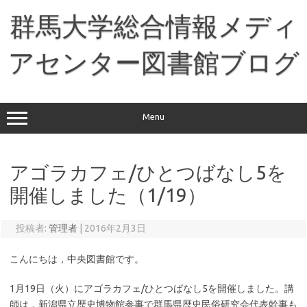
コ
ン
群馬大学総合情報メディ
テ
ン
ツ
へ
アセンター図書館ブログ
ス
キ
ッ
プ
Menu
アゴラカフェ/ひとつばなし5を
開催しました（1/19）
投稿者:
管理者
|
2016年2月3日
こんにちは，中央図書館です。
1月19日（火）にアゴラカフェ/ひとつばなし5を開催しました。講
師は，新潟県立歴史博物館参事で群馬県歴史民俗研究会代表幹事も